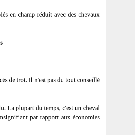
uplés en champ réduit avec des chevaux
s
s de trot. Il n'est pas du tout conseillé
u. La plupart du temps, c'est un cheval
insignifiant par rapport aux économies