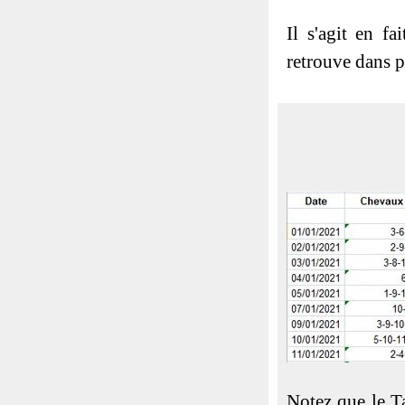
Il s'agit en f
retrouve dans p
Notez que le T