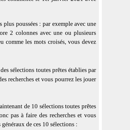
s plus poussées : par exemple avec une
ore 2 colonnes avec une ou plusieurs
n peu comme les mots croisés, vous devez
des sélections toutes prêtes
établies par
des recherches et vous pourrez les jouer
intenant de 10 sélections toutes prêtes
onc pas à faire des recherches et vous
s généraux de ces 10 sélections :