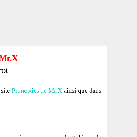
 Mr.X
rot
 site
Pronostics de Mr.X
ainsi que dans