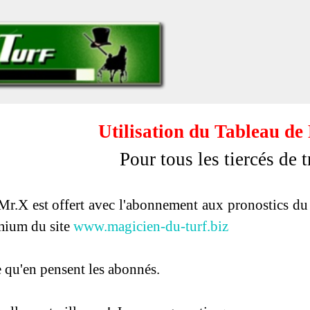
Utilisation du Tableau de
Pour tous les tiercés de t
Mr.X est offert avec l'abonnement aux pronostics du
mium du site
www.magicien-du-turf.biz
e qu'en pensent les abonnés.