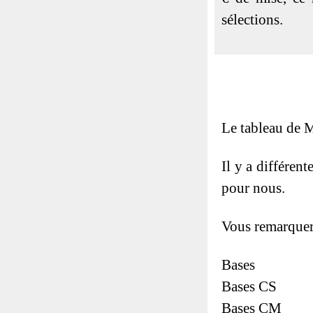
sélections.
Le tableau de M
Il y a différen
pour nous.
Vous remarquere
Bases
Bases CS
Bases CM