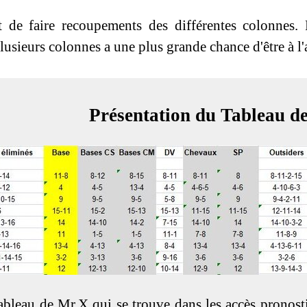
ait de faire recoupements des différentes colonnes
lusieurs colonnes a une plus grande chance d'être à l'
Présentation du Tableau d
ableau de Mr.X qui se trouve dans les accès pronos