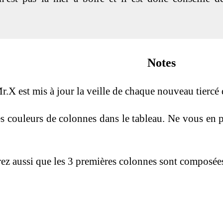
Notes
r.X est mis à jour la veille de chaque nouveau tiercé d
tes couleurs de colonnes dans le tableau. Ne vous en 
z aussi que les 3 premières colonnes sont composées