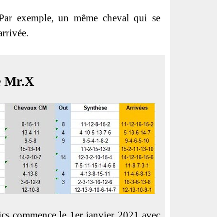
. Par exemple, un
même cheval qui se
arrivée.
e Mr.X
tics commence le 1er janvier 2021 avec