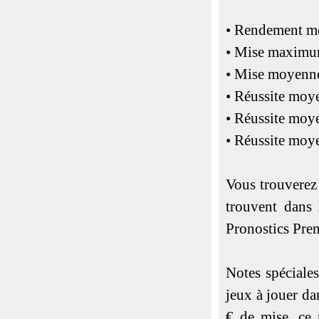
• Rendement mo
• Mise maximum
• Mise moyenne 
• Réussite moy
• Réussite moy
• Réussite moy
Vous trouverez 
trouvent dans 
Pronostics Pre
Notes spéciales
jeux à jouer da
€ de mise, ce 