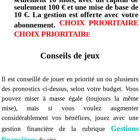
seulement 100 € et une mise de base de
10 €. La gestion est offerte avec votre
CHOIX PRIORITAIRE
abonnement.
CHOIX PRIORITAIR
E
Conseils de jeux
Il est conseillé de jouer en priorité un ou plusieurs
des pronostics ci-dessus, selon votre budget.
Vous
pouvez miser à masse égale (toujours la même
mise), mais si vous voulez augmenter
considérablement vos bénéfices, jouez avec une
Gestions
gestion financière de la rubrique
financières