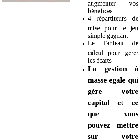
augmenter vos
bénéfices
4 répartiteurs de
mise pour le jeu
simple gagnant
Le Tableau de
calcul pour gérer
les écarts
La gestion à
masse égale qui
gère votre
capital et ce
que vous
pouvez mettre
sur votre