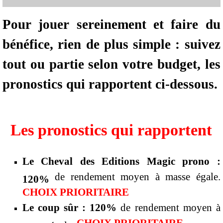
Pour jouer sereinement et faire du
bénéfice, rien de plus simple : suivez
tout ou partie selon votre budget, les
pronostics qui rapportent ci-dessous.
Les pronostics qui rapportent
Le Cheval des Editions Magic prono :
de rendement moyen à masse égale.
120%
CHOIX PRIORITAIRE
Le coup sûr :
120%
de rendement moyen à