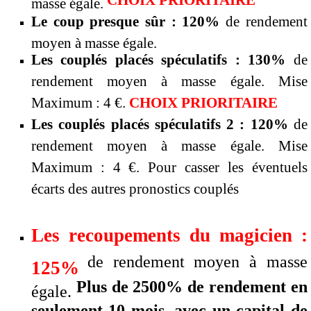
CHOIX PRIORITAIRE
masse égale.
Le coup presque sûr :
120%
de rendement
moyen à masse égale.
Les couplés placés spéculatifs :
130%
de
rendement moyen à masse égale. Mise
Maximum : 4 €.
CHOIX PRIORITAIRE
Les couplés placés spéculatifs 2 :
120%
de
rendement moyen à masse égale. Mise
Maximum : 4 €. Pour casser les éventuels
écarts des autres pronostics couplés
Les recoupements du magicien :
de rendement moyen à masse
125%
Plus de 2500% de rendement en
égale.
seulement 10 mois, avec un capital de