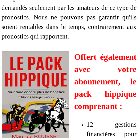
demandés seulement par les amateurs de ce type de
pronostics. Nous ne pouvons pas garantir qu'ils
soient rentables dans le temps, contrairement aux
pronostics qui rapportent.
Offert également
avec votre
abonnement, l
e
pack hippique
comprenant :
12 gestions
financières pour