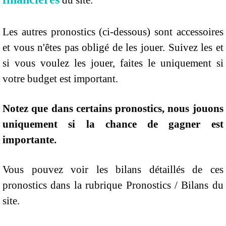
du site.
Les autres pronostics (ci-dessous) sont accessoires
et vous n'êtes pas obligé de les jouer. Suivez les et
si vous voulez les jouer, faites le uniquement si
votre budget est important.
Notez que dans certains pronostics, nous jouons
uniquement si la chance de gagner est
importante.
Vous pouvez voir les bilans détaillés de ces
pronostics dans la rubrique Pronostics / Bilans du
site.