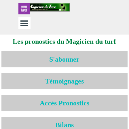
Aller au contenu
Sauter le menu
Les pronostics du Magicien du turf
S'abonner
Témoignages
Accès Pronostics
Bilans